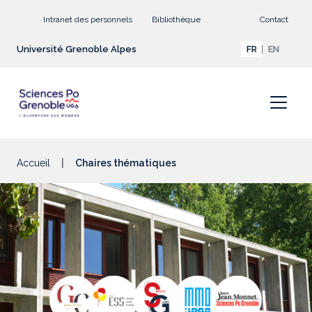
Aller au contenu principal
Intranet des personnels
Bibliothèque
Contact
Université Grenoble Alpes
FR
EN
Accueil
Chaires thématiques