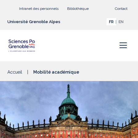
Aller au contenu principal
Intranet des personnels
Bibliothèque
Contact
Université Grenoble Alpes
FR
EN
Accueil
Mobilité académique