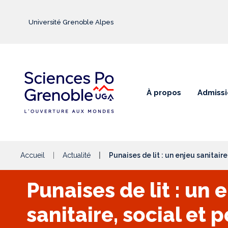
Aller au contenu principal
Université Grenoble Alpes
À propos
Admissi
Accueil
Actualité
Punaises de lit : un enjeu sanitaire
Punaises de lit : un 
sanitaire, social et p