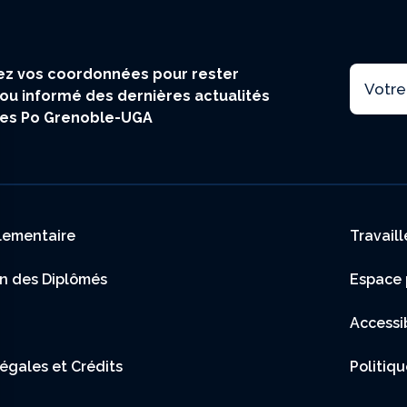
Email
z vos coordonnées pour rester
ou informé des dernières actualités
ces Po Grenoble-UGA
 footer
lementaire
Travail
on des Diplômés
Espace 
Accessi
égales et Crédits
Politiqu