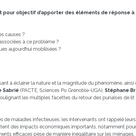
ait pour objectif d’apporter des éléments de réponse à
es causes ?
s associées à ce problème ?
ques aujourd’hui mobilisées ?
isant à éclairer la nature et la magnitude du phénomène, ainsi
 Sabrié
(PACTE, Sciences Po Grenoble-UGA),
Stéphane Br
soulignant les multiples facettes du retour des punaises de lit
ices de maladies infectieuses, les intervenants ont rappelé leur
utent des impacts économiques importants, notamment pour l
ents efficaces pèse de manière inégalitaire sur les ménages, en