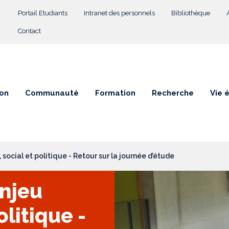
Menu Top
Portail Etudiants
Intranet des personnels
Bibliothèque
Contact
on
Communauté
Formation
Recherche
Vie 
, social et politique - Retour sur la journée d’étude
enjeu
olitique -