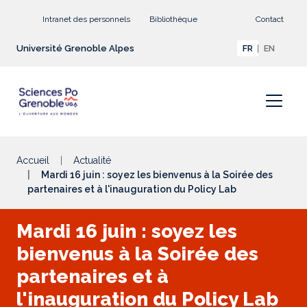
Aller au contenu principal
Intranet des personnels
Bibliothèque
Contact
Université Grenoble Alpes
FR
EN
Accueil
Actualité
Mardi 16 juin : soyez les bienvenus à la Soirée des
partenaires et à l'inauguration du Policy Lab
Mardi 16 juin : soyez les
bienvenus à la Soirée des
partenaires et à
l'inauguration du Policy Lab