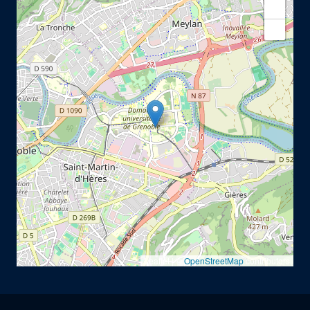
+
−
Leaflet | ©
OpenStreetMap
contributors