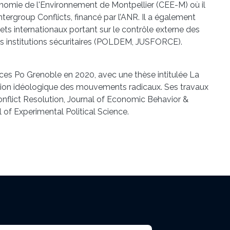
nomie de l'Environnement de Montpellier (CEE-M) où il
ntergroup Conflicts, financé par l’ANR. Il a également
jets internationaux portant sur le contrôle externe des
s institutions sécuritaires (POLDEM, JUSFORCE).
nces Po Grenoble en 2020, avec une thèse intitulée La
tation idéologique des mouvements radicaux. Ses travaux
onflict Resolution, Journal of Economic Behavior &
l of Experimental Political Science.