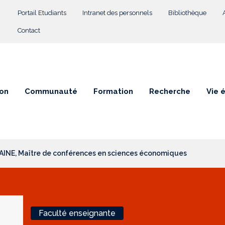
Menu Top
Portail Etudiants
Intranet des personnels
Bibliothèque
Contact
on
Communauté
Formation
Recherche
Vie 
AINE, Maître de conférences en sciences économiques
Faculté enseignante