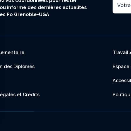
Email
z vos coordonnées pour rester
ou informé des dernières actualités
ces Po Grenoble-UGA
 footer
lementaire
Travail
on des Diplômés
Espace 
Accessi
égales et Crédits
Politiqu