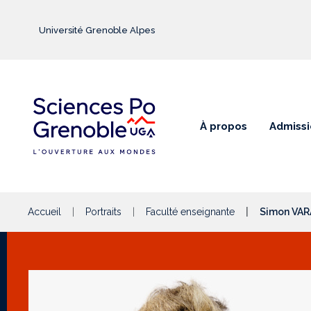
Aller au contenu principal
Université Grenoble Alpes
À propos
Admissi
Accueil
Portraits
Faculté enseignante
Simon VAR