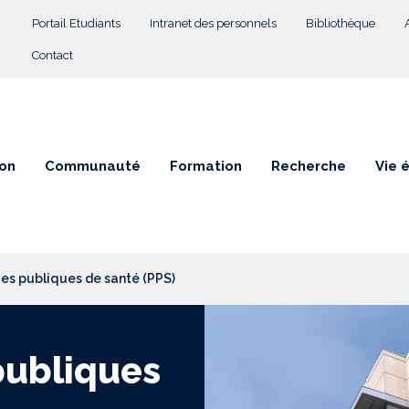
Menu Top
Portail Etudiants
Intranet des personnels
Bibliothèque
Contact
on
Communauté
Formation
Recherche
Vie 
ues publiques de santé (PPS)
publiques