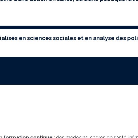
écialisés en sciences sociales et en analyse des po
n
formation continue
: des médecins, cadres de santé, infi